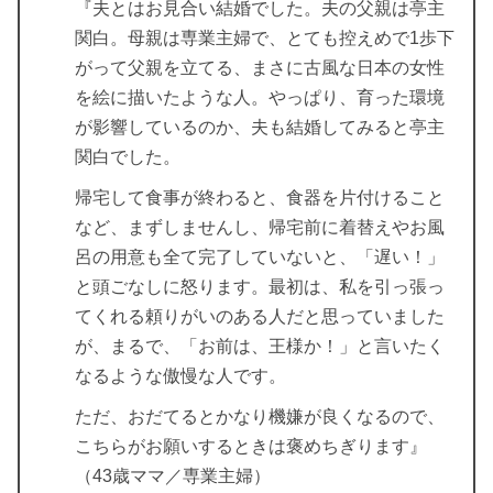
『夫とはお見合い結婚でした。夫の父親は亭主
関白。母親は専業主婦で、とても控えめで1歩下
がって父親を立てる、まさに古風な日本の女性
を絵に描いたような人。やっぱり、育った環境
が影響しているのか、夫も結婚してみると亭主
関白でした。
帰宅して食事が終わると、食器を片付けること
など、まずしませんし、帰宅前に着替えやお風
呂の用意も全て完了していないと、「遅い！」
と頭ごなしに怒ります。最初は、私を引っ張っ
てくれる頼りがいのある人だと思っていました
が、まるで、「お前は、王様か！」と言いたく
なるような傲慢な人です。
ただ、おだてるとかなり機嫌が良くなるので、
こちらがお願いするときは褒めちぎります』
（43歳ママ／専業主婦）