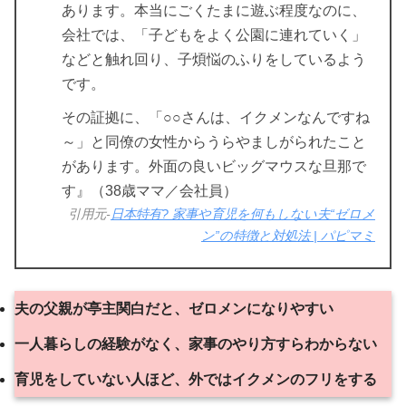
あります。本当にごくたまに遊ぶ程度なのに、
会社では、「子どもをよく公園に連れていく」
などと触れ回り、子煩悩のふりをしているよう
です。
その証拠に、「○○さんは、イクメンなんですね
～」と同僚の女性からうらやましがられたこと
があります。外面の良いビッグマウスな旦那で
す』（38歳ママ／会社員）
引用元-
日本特有? 家事や育児を何もしない夫“ゼロメ
ン”の特徴と対処法 | パピマミ
夫の父親が亭主関白だと、ゼロメンになりやすい
一人暮らしの経験がなく、家事のやり方すらわからない
育児をしていない人ほど、外ではイクメンのフリをする