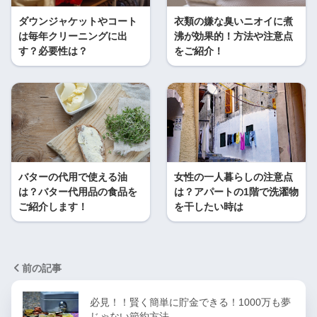
ダウンジャケットやコート
衣類の嫌な臭いニオイに煮
は毎年クリーニングに出
沸が効果的！方法や注意点
す？必要性は？
をご紹介！
バターの代用で使える油
女性の一人暮らしの注意点
は？バター代用品の食品を
は？アパートの1階で洗濯物
ご紹介します！
を干したい時は
前の記事
必見！！賢く簡単に貯金できる！1000万も夢
じゃない節約方法