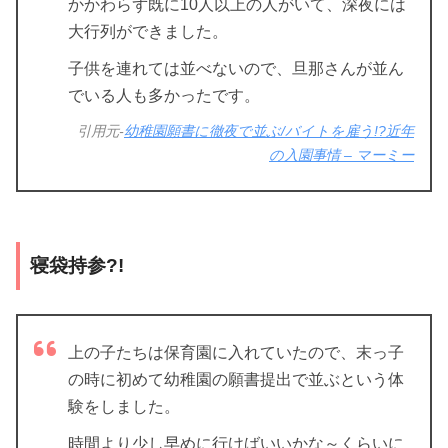
かかわらず既に10人以上の人がいて、深夜には
大行列ができました。
子供を連れては並べないので、旦那さんが並ん
でいる人も多かったです。
引用元-
幼稚園願書に徹夜で並ぶ/バイトを雇う!?近年
の入園事情 – マーミー
寝袋持参?!
上の子たちは保育園に入れていたので、末っ子
の時に初めて幼稚園の願書提出で並ぶという体
験をしました。
時間より少し早めに行けばいいかな～くらいに