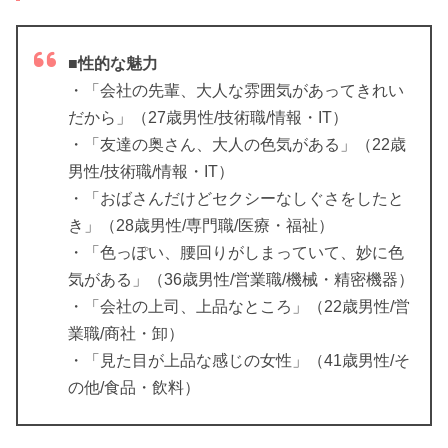
■性的な魅力
・「会社の先輩、大人な雰囲気があってきれい
だから」（27歳男性/技術職/情報・IT）
・「友達の奥さん、大人の色気がある」（22歳
男性/技術職/情報・IT）
・「おばさんだけどセクシーなしぐさをしたと
き」（28歳男性/専門職/医療・福祉）
・「色っぽい、腰回りがしまっていて、妙に色
気がある」（36歳男性/営業職/機械・精密機器）
・「会社の上司、上品なところ」（22歳男性/営
業職/商社・卸）
・「見た目が上品な感じの女性」（41歳男性/そ
の他/食品・飲料）