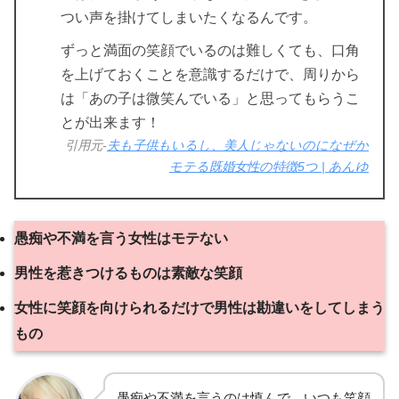
つい声を掛けてしまいたくなるんです。
ずっと満面の笑顔でいるのは難しくても、口角
を上げておくことを意識するだけで、周りから
は「あの子は微笑んでいる」と思ってもらうこ
とが出来ます！
引用元-
夫も子供もいるし、美人じゃないのになぜか
モテる既婚女性の特徴5つ | あんゆ
愚痴や不満を言う女性はモテない
男性を惹きつけるものは素敵な笑顔
女性に笑顔を向けられるだけで男性は勘違いをしてしまう
もの
愚痴や不満を言うのは慎んで、いつも笑顔