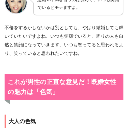
でいるとモテますよ。
不倫をするかしないかは別としても、やはり結婚しても輝
いていたいですよね。いつも笑顔でいると、周りの人も自
然と笑顔になっていきます。いつも怒ってると思われるよ
り、笑っていると思われたいですね。
これが男性の正直な意見だ！
既婚女性
の魅力は「色気」
大人の色気