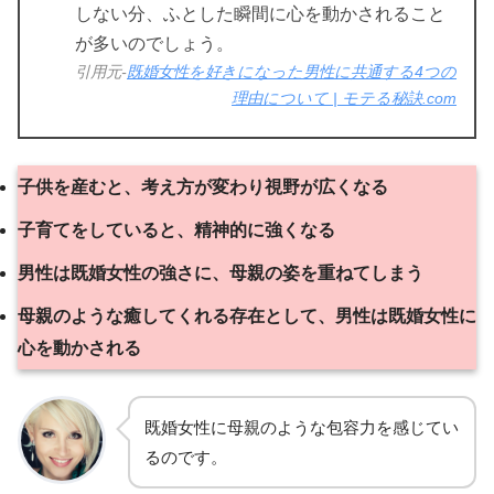
しない分、ふとした瞬間に心を動かされること
が多いのでしょう。
引用元-
既婚女性を好きになった男性に共通する4つの
理由について | モテる秘訣.com
子供を産むと、考え方が変わり視野が広くなる
子育てをしていると、精神的に強くなる
男性は既婚女性の強さに、母親の姿を重ねてしまう
母親のような癒してくれる存在として、男性は既婚女性に
心を動かされる
既婚女性に母親のような包容力を感じてい
るのです。