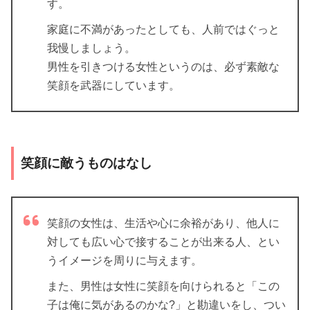
す。
家庭に不満があったとしても、人前ではぐっと
我慢しましょう。
男性を引きつける女性というのは、必ず素敵な
笑顔を武器にしています。
笑顔に敵うものはなし
笑顔の女性は、生活や心に余裕があり、他人に
対しても広い心で接することが出来る人、とい
うイメージを周りに与えます。
また、男性は女性に笑顔を向けられると「この
子は俺に気があるのかな?」と勘違いをし、つい