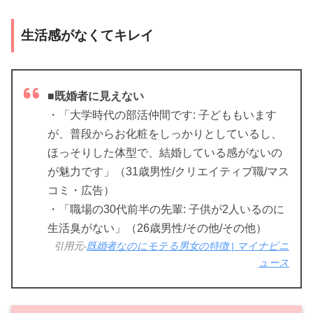
生活感がなくてキレイ
■既婚者に見えない
・「大学時代の部活仲間です: 子どももいます
が、普段からお化粧をしっかりとしているし、
ほっそりした体型で、結婚している感がないの
が魅力です」（31歳男性/クリエイティブ職/マス
コミ・広告）
・「職場の30代前半の先輩: 子供が2人いるのに
生活臭がない」（26歳男性/その他/その他）
引用元-
既婚者なのにモテる男女の特徴 | マイナビニ
ュース