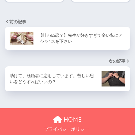
前の記事
【叶わぬ恋？】先生が好きすぎて辛い私にア
ドバイスを下さい
次の記事
助けて、既婚者に恋をしています。苦しい思
いをどうすればいいの？
HOME
プライバシーポリシー