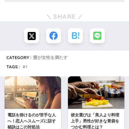
SHARE
CATEGORY :
愛が女性を満たす
TAGS :
1
電話を掛けるのが苦手な人
彼女選びは「美人より料理
へ！恋人へスムーズに話す
上手」男性が好きな胃袋を
秘訣はこの対処法
つかむ料理とは？