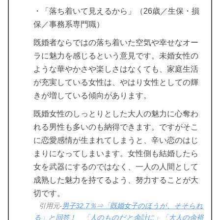
・「落ち着いて見えるから」（26歳／生保・損
保／事務系専門職）
既婚者ならではの落ち着いた空気や幸せなオー
ラに魅力を感じるという意見です。未婚女性の
ような華やかさや楽しさはなくても、家庭生活
が充実している女性は、やはり女性としての輝
きが増している傾向があります。
既婚女性のしっとりとした大人の魅力に心奪わ
れる男性も多いのも納得できます。ですがそこ
に恋愛感情が生まれてしまうと、辛い恋のはじ
まりになってしまいます。女性側も結婚したら
女を武器にするのではなく、一人の人間として
成熟した魅力を持てるよう、努力することが大
切です。
引用元-
男子32.7％⇒「既婚女子のほうが、そそられ
る」と回答！ 「人のものだと余計に」「大人の余裕