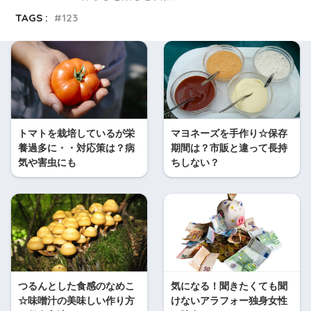
TAGS :
123
トマトを栽培しているが栄
マヨネーズを手作り☆保存
養過多に・・対応策は？病
期間は？市販と違って長持
気や害虫にも
ちしない？
つるんとした食感のなめこ
気になる！聞きたくても聞
☆味噌汁の美味しい作り方
けないアラフォー独身女性