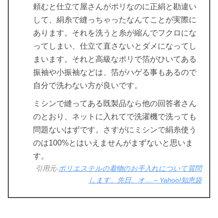
頼むと仕立て屋さんがポリなのに正絹と勘違い
して、絹糸で縫っちゃったなんてことが実際に
あります。それを洗うと糸が縮んでフクロにな
ってしまい、仕立て直さないとダメになってし
まいます。それと高級なポリで箔がひいてある
振袖や小振袖などは、箔がハゲる事もあるので
自分で洗わない方が良いです。
ミシンで縫ってある既製品なら他の回答者さん
のとおり、ネットに入れてで洗濯機で洗っても
問題ないはずです。さすがにミシンで絹糸使う
のは100%とはいえませんがまずないと思いま
す。
引用元-
ポリエステルの着物のお手入れについて質問
します。先日、オ… – Yahoo!知恵袋