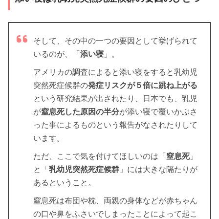
そして、その中の一つの要因として挙げられて
いるのが、「
添い寝
」。
アメリカの調査によると添い寝をすると乳幼児
突然死症候群の
発症リスクが５倍に跳ね上がる
という研究結果が出されたり、日本でも、乳児
が
窒息死した原因の半分
が添い寝で覆いかぶさ
った事によるものという報告がなされたりして
います。
ただ、ここで気を付けてほしいのは「
窒息死
」
と「
乳幼児突然死症候群
」には大きな隔たりが
あるということ。
窒息死は布団や枕、両親の身体などが赤ちゃん
の口や鼻をふさいでしまったことによって起こ