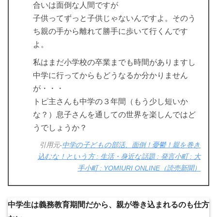
合いは面倒な人間ですが
子供ってずっと子供じゃないんですよ。そのう
ち親の手から離れて勝手に歩いて行くんです
よ。
私はまだ小学校の卒業までも時間がありますし
中学に行ってからもどうなるか分かりません
が・・・
トピ主さんも中学の３年間（もう少し短いか
な？）息子さんを通しての世界を楽しんではど
うでしょうか？
引用元-
中学の子どもの部活、面倒！憂鬱！親を巻き
込むな！という方 : 生活・身近な話題 : 発言小町 : 大
手小町 : YOMIURI ONLINE（読売新聞）
中学生は義務教育期間だから、親が巻き込まれるのも仕方