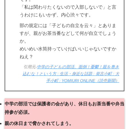
「私は関わりたくないので入部しないで」と言
うわけにもいかず、内心渋々です。
部の規定には「子どもの自立を云々」とありま
すが、親がお茶当番などして何が自立でしょう
か。
めいめい水筒持っていけばいいじゃないですか
ねえ？
引用元-
中学の子どもの部活、面倒！憂鬱！親を巻き
込むな！という方 : 生活・身近な話題 : 発言小町 : 大
手小町 : YOMIURI ONLINE（読売新聞）
中学の部活では保護者の会があり、休日もお茶当番や弁当
持参が必須。
親の休日まで脅かされてしまう。