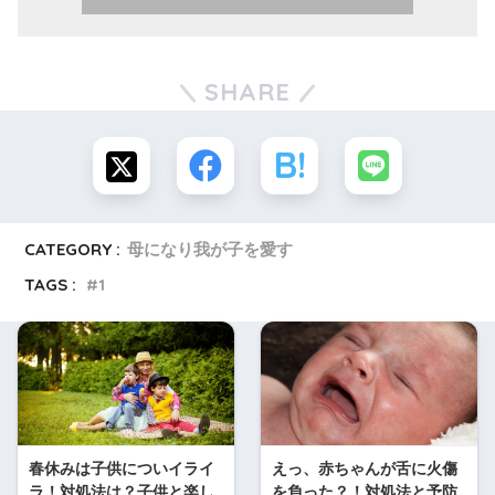
SHARE
CATEGORY :
母になり我が子を愛す
TAGS :
1
春休みは子供についイライ
えっ、赤ちゃんが舌に火傷
ラ！対処法は？子供と楽し
を負った？！対処法と予防