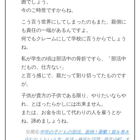
囲でしょう。
今のご時世ですからね。
こう言う世界にしてしまったのもまた、親側に
も責任の一端があるんですよ。
何でもクレームにして学校に言うからでしょう
ね。
私が学生の頃は部活中の骨折ですら、「部活中
だもの、仕方ない」
と言う感じで、親だって割り切ってたものです
が。
子供が貴方の子供である限り、やりたいならや
れ、とほったらかしには出来ません。
または、お金を出して代わりの人を雇うとか
ね。諦めましょうね。
引用元-
中学の子どもの部活、面倒！憂鬱！親を巻き
込むな！という方 : 生活・身近な話題 : 発言小町 : 大