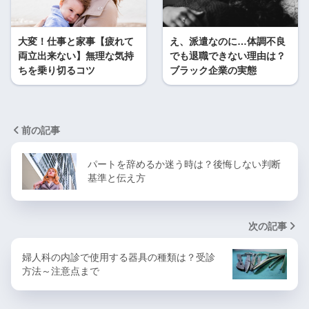
大変！仕事と家事【疲れて
え、派遣なのに…体調不良
両立出来ない】無理な気持
でも退職できない理由は？
ちを乗り切るコツ
ブラック企業の実態
前の記事
パートを辞めるか迷う時は？後悔しない判断
基準と伝え方
次の記事
婦人科の内診で使用する器具の種類は？受診
方法～注意点まで