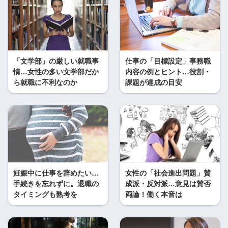
「文学部」の厳しい就職事
仕事の「目標設定」事務職
情…女性の多い文学部だか
内容の例とヒント…役割・
ら就職に不利なのか
課題が達成の目安
妊娠中に仕事を辞めたい…
女性の「社会進出問題」賛
手続きを忘れずに。退職の
成派・反対派…意見は賛否
タイミングも熟考を
両論！働く本音は