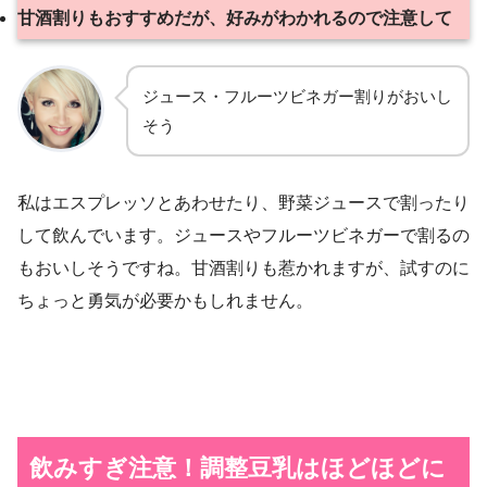
甘酒割りもおすすめだが、好みがわかれるので注意して
ジュース・フルーツビネガー割りがおいし
そう
私はエスプレッソとあわせたり、野菜ジュースで割ったり
して飲んでいます。ジュースやフルーツビネガーで割るの
もおいしそうですね。甘酒割りも惹かれますが、試すのに
ちょっと勇気が必要かもしれません。
飲みすぎ注意！調整豆乳はほどほどに