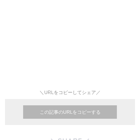
＼URLをコピーしてシェア／
この記事のURLをコピーする