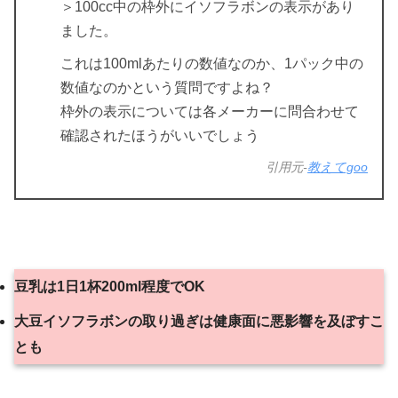
＞100cc中の枠外にイソフラボンの表示があり
ました。
これは100mlあたりの数値なのか、1パック中の
数値なのかという質問ですよね？
枠外の表示については各メーカーに問合わせて
確認されたほうがいいでしょう
引用元-
教えてgoo
豆乳は1日1杯200ml程度でOK
大豆イソフラボンの取り過ぎは健康面に悪影響を及ぼすこ
とも