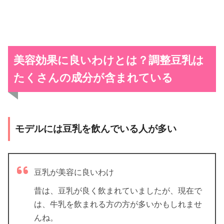
美容効果に良いわけとは？調整豆乳は
たくさんの成分が含まれている
モデルには豆乳を飲んでいる人が多い
豆乳が美容に良いわけ
昔は、豆乳が良く飲まれていましたが、現在で
は、牛乳を飲まれる方の方が多いかもしれませ
んね。