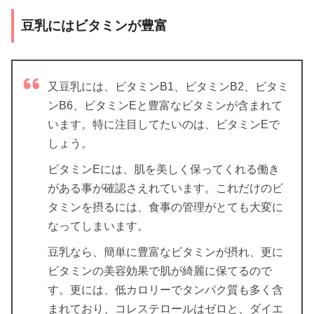
豆乳にはビタミンが豊富
又豆乳には、ビタミンB1、ビタミンB2、ビタミ
ンB6、ビタミンEと豊富なビタミンが含まれて
います。特に注目してたいのは、ビタミンEで
しょう。
ビタミンEには、肌を美しく保ってくれる働き
がある事が確認さえれています。これだけのビ
タミンを摂るには、食事の管理がとても大変に
なってしまいます。
豆乳なら、簡単に豊富なビタミンが摂れ、更に
ビタミンの美容効果で肌が綺麗に保てるので
す。更には、低カロリーでタンパク質も多く含
まれており、コレステロールはゼロと、ダイエ