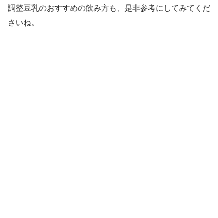
調整豆乳のおすすめの飲み方も、是非参考にしてみてくだ
さいね。