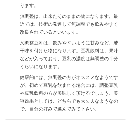
ります。
無調整は、出来たそのままの物になります。最
近では、技術の発達して無調整でも飲みやすく
改良されているといいます。
又調整豆乳は、飲みやすいように甘みなど、若
干味を付けた物になります。豆乳飲料は、果汁
などが入っており、豆乳の濃度は無調整の半分
くらいになります。
健康的には、無調整の方がオススメなようです
が、初めて豆乳を飲まれる場合には、調整豆乳
や豆乳飲料の方が美味しく頂けるでしょう。美
容効果としては、どちらでも大丈夫なようなの
で、自分の好みで選んでみて下さい。