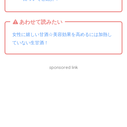
あわせて読みたい
女性に嬉しい甘酒☆美容効果を高めるには加熱し
ていない生甘酒！
sponsored link