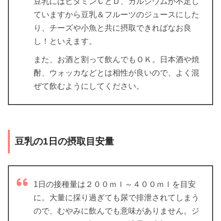
豆乳にはビタミンＣとＤ、カルシウムが不足し
ていますから豆乳＆フルーツのジュースにした
り、チーズや小魚と共に摂取できればなお良
し！といえます。
また、お酒と割って飲んでもＯＫ。日本酒や焼
酎、ウォッカなどとは相性が良いので、よく混
ぜて飲むようにしてください。
豆乳の1日の摂取目安量
1日の接種量は２００ｍｌ～４００ｍｌを目安
に。大量に採り過ぎても尿で排泄されてしまう
ので、むやみに飲んでも意味がありません。ジ