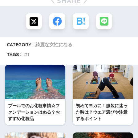
SHARE
CATEGORY :
綺麗な女性になる
TAGS :
1
プールでのお化粧事情☆フ
初めてヨガに！服装に迷っ
ァンデーションはぬる？お
た時は？ウエア選びや注意
すすめ化粧品
するポイント