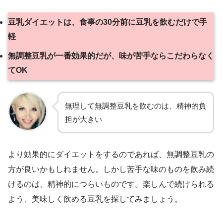
豆乳ダイエットは、食事の30分前に豆乳を飲むだけで手
軽
無調整豆乳が一番効果的だが、味が苦手ならこだわらなく
てOK
無理して無調整豆乳を飲むのは、精神的負
担が大きい
より効果的にダイエットをするのであれば、無調整豆乳の
方が良いかもしれません。しかし苦手な味のものを飲み続
けるのは、精神的につらいものです。楽しんで続けられる
よう、美味しく飲める豆乳を探してみましょう。