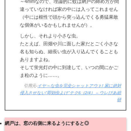
～4mmなので、理論的に蚊は網戸の締め方が間
違っていなければ家の中には入ってこれません
（中には根性で頭から突っ込んでくる勇猛果敢
な個体がいるかもしれませんが）。
しかし、それより小さな虫。
たとえば、田畑や川に面した家だとごく小さな
名も知らぬ、細長い虫が入り込んでくることも
ありますよね。
そして蛍光灯の中に到達して、いつの間にかご
ま粒のように……。
引用元-
イヤ～な虫を完全シャットアウト! 家に絶対
侵入させない”即効虫よけ”テク6（2/4） – ウレぴあ総
研
網戸は、窓の右側に来るようにすると◎