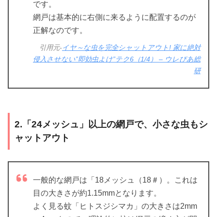
です。
網戸は基本的に右側に来るように配置するのが
正解なのです。
引用元-
イヤ～な虫を完全シャットアウト! 家に絶対
侵入させない”即効虫よけ”テク6（1/4） – ウレぴあ総
研
2.「24メッシュ」以上の網戸で、小さな虫もシ
ャットアウト
一般的な網戸は「18メッシュ（18＃）。これは
目の大きさが約1.15mmとなります。
よく見る蚊「ヒトスジシマカ」の大きさは2mm