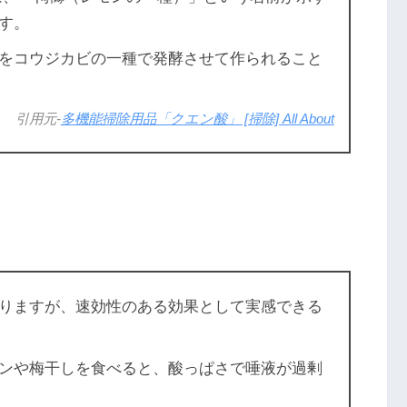
す。
をコウジカビの一種で発酵させて作られること
引用元-
多機能掃除用品「クエン酸」 [掃除] All About
ありますが、速効性のある効果として実感できる
や梅干しを食べると、酸っぱさで唾液が過剰