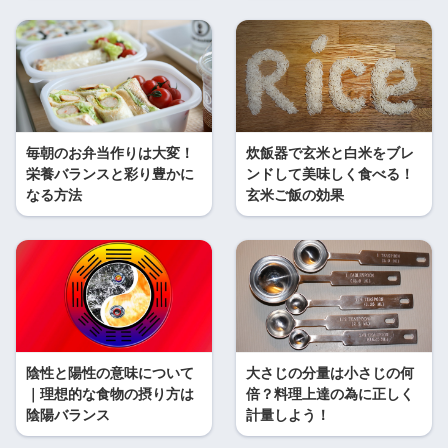
毎朝のお弁当作りは大変！
炊飯器で玄米と白米をブレ
栄養バランスと彩り豊かに
ンドして美味しく食べる！
なる方法
玄米ご飯の効果
陰性と陽性の意味について
大さじの分量は小さじの何
｜理想的な食物の摂り方は
倍？料理上達の為に正しく
陰陽バランス
計量しよう！