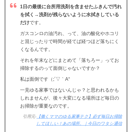
1日の最後に台所用洗剤を含ませたふきんで汚れ
を拭く→洗剤が残らないように水拭きしている
だけ
です。
ガスコンロの油汚れ、って、油の酸化やホコリ
と混じったりで時間が経てば経つほど落ちにく
くなるんです。
それを年末などにまとめて「落ちろー」ってお
掃除するのって面倒じゃないですか？
私は面倒です（;´▽｀A“
一見ゆる家事ではないんじゃ？と思われるかも
しれませんが、後々大変になる場所ほど毎日の
お掃除が重要なのです。
引用元-
【働くママのゆる家事テク】必ず毎日お掃除
してほしい！あの場所。｜今日のワタシ通信