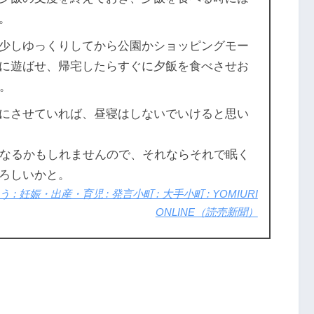
。
少しゆっくりしてから公園かショッピングモー
に遊ばせ、帰宅したらすぐに夕飯を食べさせお
。
にさせていれば、昼寝はしないでいけると思い
くなるかもしれませんので、それならそれで眠く
ろしいかと。
妊娠・出産・育児 : 発言小町 : 大手小町 : YOMIURI
ONLINE（読売新聞）