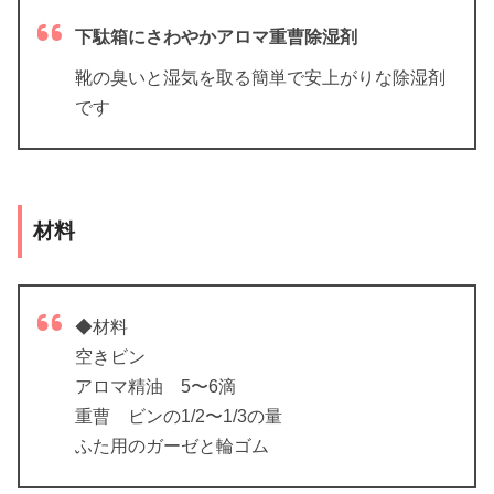
下駄箱にさわやかアロマ重曹除湿剤
靴の臭いと湿気を取る簡単で安上がりな除湿剤
です
材料
◆材料
空きビン
アロマ精油 5〜6滴
重曹 ビンの1/2〜1/3の量
ふた用のガーゼと輪ゴム