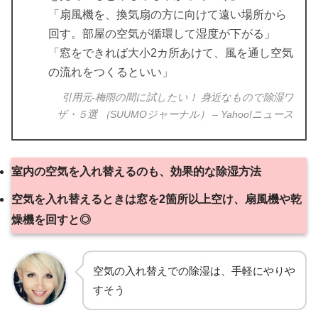
「扇風機を、換気扇の方に向けて遠い場所から
回す。部屋の空気が循環して湿度が下がる」
「窓をできれば大小2カ所あけて、風を通し空気
の流れをつくるといい」
引用元-梅雨の間に試したい！ 身近なもので除湿ワ
ザ・５選 （SUUMOジャーナル） – Yahoo!ニュース
室内の空気を入れ替えるのも、効果的な除湿方法
空気を入れ替えるときは窓を2箇所以上空け、扇風機や乾
燥機を回すと◎
空気の入れ替えでの除湿は、手軽にやりや
すそう