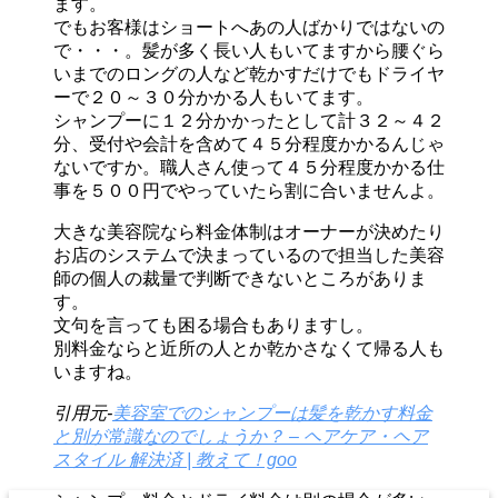
ます。
でもお客様はショートへあの人ばかりではないの
で・・・。髪が多く長い人もいてますから腰ぐら
いまでのロングの人など乾かすだけでもドライヤ
ーで２０～３０分かかる人もいてます。
シャンプーに１２分かかったとして計３２～４２
分、受付や会計を含めて４５分程度かかるんじゃ
ないですか。職人さん使って４５分程度かかる仕
事を５００円でやっていたら割に合いませんよ。
大きな美容院なら料金体制はオーナーが決めたり
お店のシステムで決まっているので担当した美容
師の個人の裁量で判断できないところがありま
す。
文句を言っても困る場合もありますし。
別料金ならと近所の人とか乾かさなくて帰る人も
いますね。
引用元-
美容室でのシャンプーは髪を乾かす料金
と別が常識なのでしょうか？ – ヘアケア・ヘア
スタイル 解決済 | 教えて！goo