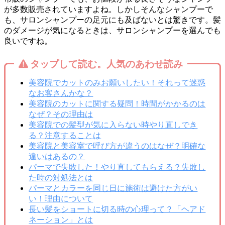
が多数販売されていますよね。しかしそんなシャンプーで
も、サロンシャンプーの足元にも及ばないとは驚きです。髪
のダメージが気になるときは、サロンシャンプーを選んでも
良いですね。
タップして読む。人気のあわせ読み
美容院でカットのみお願いしたい！それって迷惑
なお客さんかな？
美容院のカットに関する疑問！時間がかかるのは
なぜ？その理由は
美容院での髪型が気に入らない時やり直しでき
る？注意することは
美容院と美容室で呼び方が違うのはなぜ？明確な
違いはあるの？
パーマで失敗した！やり直してもらえる？失敗し
た時の対処法とは
パーマとカラーを同じ日に施術は避けた方がい
い！理由について
長い髪をショートに切る時の心理って？「ヘアド
ネーション」とは